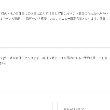
いて]火・水の定休日に定休日に加えて12日と17日はイベント参加のためお休みをい
日は「せいろ蕎麦」「海苔せいろ蕎麦」のみのメニュー限定営業となります。前日…
いて]火・水が定休日となります。前日17時まではお電話によるご予約も承っており
さい。
2021.06.22 00:30