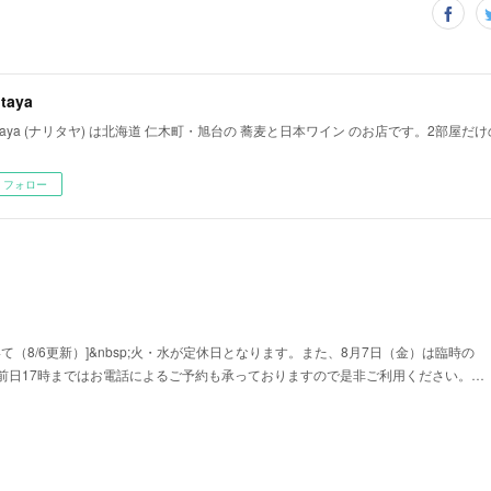
itaya
ritaya (ナリタヤ) は北海道 仁木町・旭台の 蕎麦と日本ワイン のお店です。2部屋
フォロー
て（8/6更新）]&nbsp;火・水が定休日となります。また、8月7日（金）は臨時の
前日17時まではお電話によるご予約も承っておりますので是非ご利用ください。…