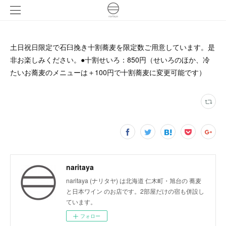
土日祝日限定で石臼挽き十割蕎麦を限定数ご用意しています。是
非お楽しみください。●十割せいろ：850円（せいろのほか、冷
たいお蕎麦のメニューは＋100円で十割蕎麦に変更可能です）
naritaya
naritaya (ナリタヤ) は北海道 仁木町・旭台の 蕎麦
と日本ワイン のお店です。2部屋だけの宿も併設し
ています。
フォロー