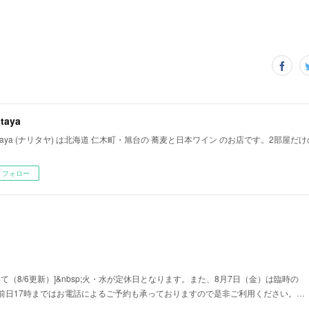
itaya
ritaya (ナリタヤ) は北海道 仁木町・旭台の 蕎麦と日本ワイン のお店です。2部屋
フォロー
て（8/6更新）]&nbsp;火・水が定休日となります。また、8月7日（金）は臨時の
前日17時まではお電話によるご予約も承っておりますので是非ご利用ください。…