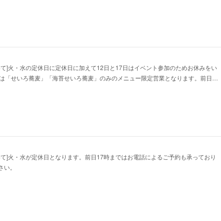
いて]火・水の定休日に定休日に加えて12日と17日はイベント参加のためお休みをい
日は「せいろ蕎麦」「海苔せいろ蕎麦」のみのメニュー限定営業となります。前日…
いて]火・水が定休日となります。前日17時まではお電話によるご予約も承っており
さい。