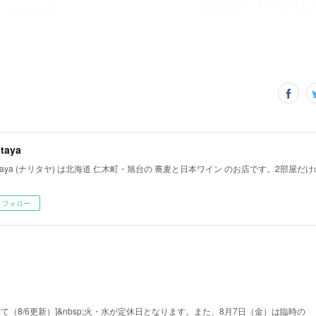
itaya
ritaya (ナリタヤ) は北海道 仁木町・旭台の 蕎麦と日本ワイン のお店です。2部屋
フォロー
て（8/6更新）]&nbsp;火・水が定休日となります。また、8月7日（金）は臨時の