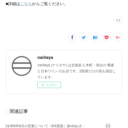
■詳細は
こちら
からご覧ください。
naritaya
naritaya (ナリタヤ) は北海道 仁木町・旭台の 蕎麦
と日本ワイン のお店です。2部屋だけの宿も併設し
ています。
フォロー
関連記事
[令和8年8月の営業について（8/6更新）]&nbsp;火・