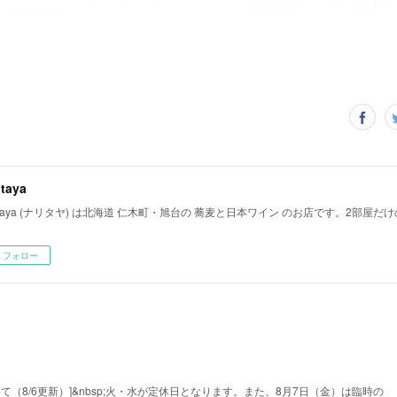
itaya
ritaya (ナリタヤ) は北海道 仁木町・旭台の 蕎麦と日本ワイン のお店です。2部屋
フォロー
て（8/6更新）]&nbsp;火・水が定休日となります。また、8月7日（金）は臨時の