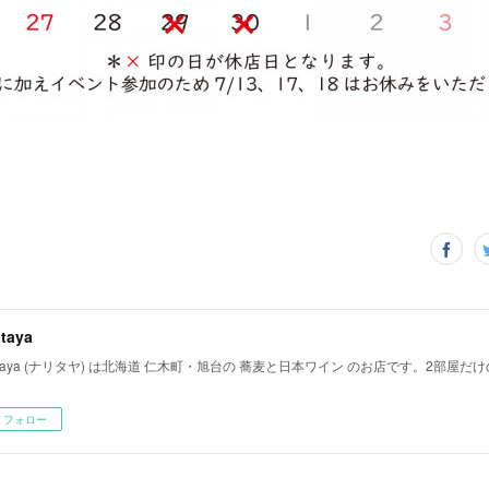
itaya
ritaya (ナリタヤ) は北海道 仁木町・旭台の 蕎麦と日本ワイン のお店です。2部屋
フォロー