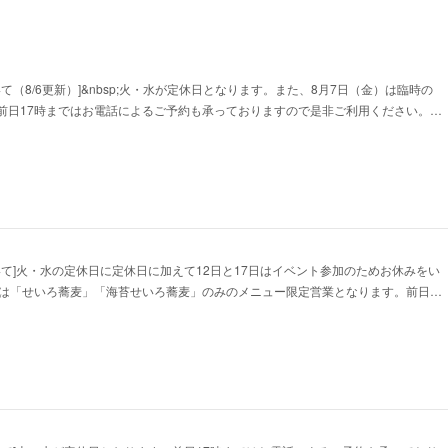
て（8/6更新）]&nbsp;火・水が定休日となります。また、8月7日（金）は臨時の
前日17時まではお電話によるご予約も承っておりますので是非ご利用ください。…
いて]火・水の定休日に定休日に加えて12日と17日はイベント参加のためお休みをい
日は「せいろ蕎麦」「海苔せいろ蕎麦」のみのメニュー限定営業となります。前日…