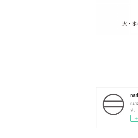
nar
na
す。