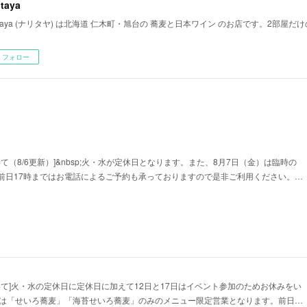
itaya
ritaya (ナリタヤ) は北海道 仁木町・旭台の 蕎麦と日本ワイン のお店です。2部屋
フォロー
て（8/6更新）]&nbsp;火・水が定休日となります。また、8月7日（金）は臨時の
前日17時まではお電話によるご予約も承っておりますので是非ご利用ください。…
いて]火・水の定休日に定休日に加えて12日と17日はイベント参加のためお休みをい
日は「せいろ蕎麦」「海苔せいろ蕎麦」のみのメニュー限定営業となります。前日…