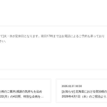
いて]火・水が定休日となります。前日17時まではお電話によるご予約も承っており
さい。
2026.02.01 00:00
年企画のご案内:感謝の気持ちを込め
[お知らせ] 北海道における宿泊税
～22(月）の4日間、特別な企画を…
2026年4月1日（水）のご宿泊よ