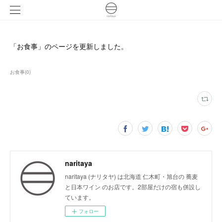
「お食事」のページを更新しました。
お食事
(
0
)
naritaya
naritaya (ナリタヤ) は北海道 仁木町・旭台の 蕎麦
と日本ワイン のお店です。2部屋だけの宿も併設し
ています。
フォロー