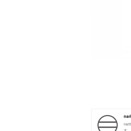
nar
na
す。