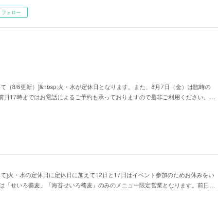
フォロー
て（8/6更新）]&nbsp;火・水が定休日となります。また、8月7日（金）は臨時の
前日17時まではお電話によるご予約も承っておりますので是非ご利用ください。…
いて]火・水の定休日に定休日に加えて12日と17日はイベント参加のためお休みをい
日は「せいろ蕎麦」「海苔せいろ蕎麦」のみのメニュー限定営業となります。前日…