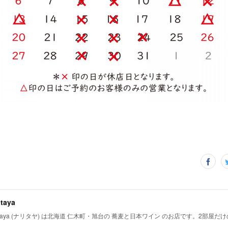
itaya
ritaya (ナリタヤ) は北海道 仁木町・旭台の 蕎麦と日本ワイン のお店です。2部屋