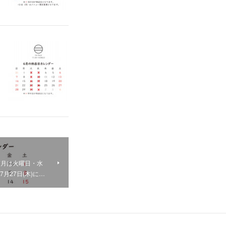
：7月は火曜日・水
月27日(木)に…